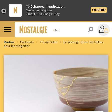
Téléchargez l'application
OUVRIR
Nostalgie Belgique
Gratuit - Sur Google Play
>
NL
Radios
Podcasts
Y'a de l'idée
Le kintsugi : dorer les failles
pour les magnifier