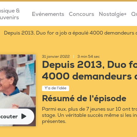
sique &
Evénements
Concours
Nostalgie+
Q
uvenirs
Depuis 2013, Duo for a job a épaulé 4000 demandeurs 
31 janvier 2022
|
3 min 54 sec
Depuis 2013, Duo fo
4000 demandeurs d
Y'a de l'idée
Résumé de l'épisode
Parmi eux, plus de 7 jeunes sur 10 ont t
stage. Un véritable succès même si les in
couter
présentes.