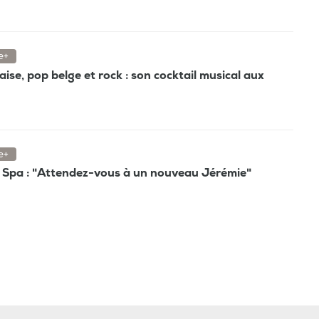
e+
e, pop belge et rock : son cocktail musical aux
e+
Spa : "Attendez-vous à un nouveau Jérémie"