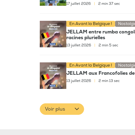
17 juillet 2026
|
2 min 37 sec
En Avant la Belgique !
Nostalgi
JELLAM entre rumba congolais
racines plurielles
13 juillet 2026
|
2 min 5 sec
En Avant la Belgique !
Nostalgi
JELLAM aux Francofolies de 
13 juillet 2026
|
2 min 13 sec
Voir plus