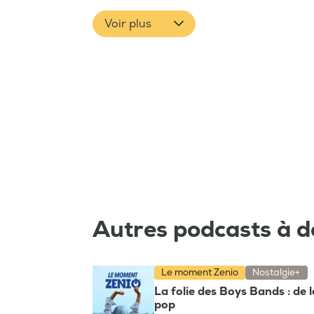
Voir plus
Autres podcasts à d
Le moment Zenio
Nostalgie+
La folie des Boys Bands : de 
pop