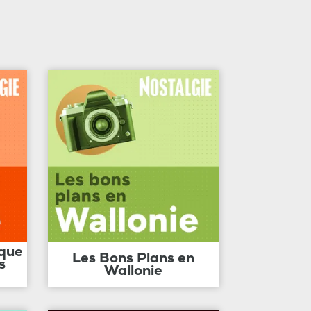
ique
Les Bons Plans en
s
Wallonie