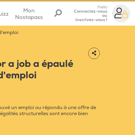
Hello
Mon
Connectez-vous
uizz
ou
Nostapass
inscrivez-vous !
d'emploi
r a job a épaulé
'emploi
rouvé un emploi ou répondu à une offre de
égalités structurelles sont encore bien