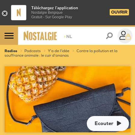
Téléchargez l'application
OUVRIR
Nostalgie Belgique
Gratuit - Sur Google Play
>
NL
Radios
Podcasts
Y'a de l'idée
Contre la pollution et la
souffrance animale : le cuir d'ananas
Ecouter