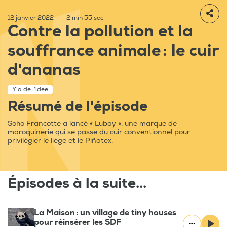
12 janvier 2022
|
2 min 55 sec
Contre la pollution et la
souffrance animale : le cuir
d'ananas
Y'a de l'idée
Résumé de l'épisode
Soho Francotte a lancé « Lubay », une marque de
maroquinerie qui se passe du cuir conventionnel pour
privilégier le liège et le Piñatex.
Épisodes à la suite...
La Maison : un village de tiny houses
pour réinsérer les SDF