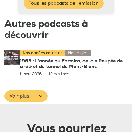
Tous les podcasts de l'émission
Autres podcasts à
découvrir
Nos années collector
Nostalgie+
1965 : L'année du Formica, de la « Poupée de
cire » et du tunnel du Mont-Blanc
11 avril 2026
|
12 min 1 sec
Voir plus
Vous pourriez