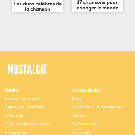
17 chansons pour
Les duos célèbres de
changer le monde
la chanson
Radio
Accès direct
Ecouter en direct
Mag
Replay et podcasts
S'inscrire à la newsletter
Webradios
Vidéos
Grille des programmes
Evènements
Fréquences
Concours