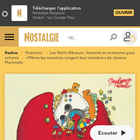
Téléchargez l'application
OUVRIR
Nostalgie Belgique
Gratuit - Sur Google Play
>
NL
Radios
Podcasts
Les Petits Rêveurs : histoires et aventures pour
enfants
« Même les monstres rangent leur chambre » de Jessica
Martinello
Ecouter