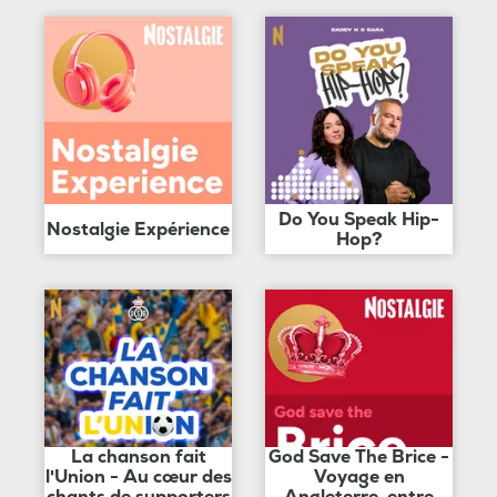
Do You Speak Hip-
Nostalgie Expérience
Hop?
La chanson fait
God Save The Brice -
l'Union - Au cœur des
Voyage en