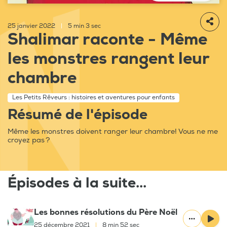
25 janvier 2022
|
5 min 3 sec
Shalimar raconte - Même
les monstres rangent leur
chambre
Les Petits Rêveurs : histoires et aventures pour enfants
Résumé de l'épisode
Même les monstres doivent ranger leur chambre! Vous ne me
croyez pas ?
Épisodes à la suite...
Les bonnes résolutions du Père Noël
25 décembre 2021
|
8 min 52 sec