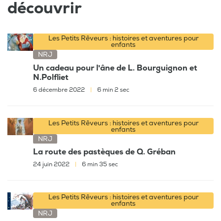
découvrir
Les Petits Rêveurs : histoires et aventures pour
enfants
NRJ
Un cadeau pour l'âne de L. Bourguignon et
N.Polfliet
6 décembre 2022
|
6 min 2 sec
Les Petits Rêveurs : histoires et aventures pour
enfants
NRJ
La route des pastèques de Q. Gréban
24 juin 2022
|
6 min 35 sec
Les Petits Rêveurs : histoires et aventures pour
enfants
NRJ