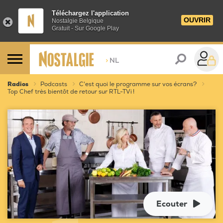
Téléchargez l'application
OUVRIR
Nostalgie Belgique
Gratuit - Sur Google Play
>
NL
Radios
Podcasts
C'est quoi le programme sur vos écrans?
Top Chef très bientôt de retour sur RTL-TVi !
Ecouter