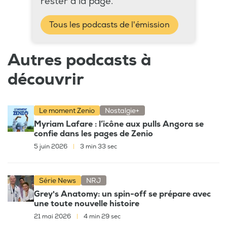
rester à la page.
Tous les podcasts de l'émission
Autres podcasts à
découvrir
Le moment Zenio
Nostalgie+
Myriam Lafare : l’icône aux pulls Angora se
confie dans les pages de Zenio
5 juin 2026
|
3 min 33 sec
Série News
NRJ
Grey's Anatomy: un spin-off se prépare avec
une toute nouvelle histoire
21 mai 2026
|
4 min 29 sec