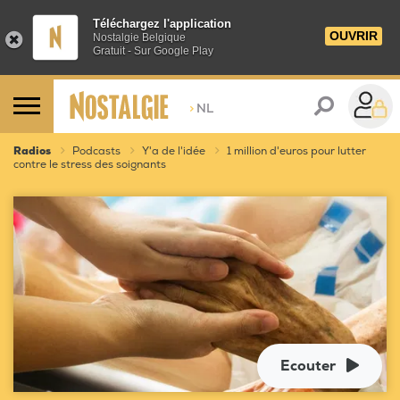
Téléchargez l'application
OUVRIR
Nostalgie Belgique
Gratuit - Sur Google Play
>
NL
Radios
Podcasts
Y'a de l'idée
1 million d'euros pour lutter
contre le stress des soignants
Ecouter