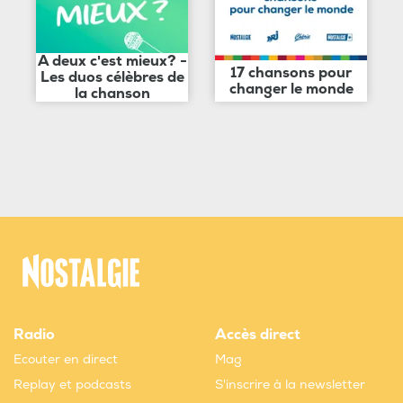
A deux c'est mieux? -
17 chansons pour
Les duos célèbres de
changer le monde
la chanson
Radio
Accès direct
Ecouter en direct
Mag
Replay et podcasts
S'inscrire à la newsletter