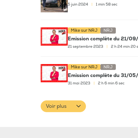
5 juin 2024
|
1 min 58 sec
Mike sur NRJ
NRJ
Emission complète du 21/0
21 septembre 2023
|
2 h 24 min 20 
Mike sur NRJ
NRJ
Emission complète du 31/0
31 mai 2023
|
2 h 6 min 6 sec
Voir plus