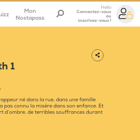
Hello
Mon
Connectez-vous
uizz
ou
Nostapass
inscrivez-vous !
th 1
e
rappeur né dans la rue, dans une famille
'a pas connu la misère dans son enfance. Et
rt d’ombre, de terribles souffrances durant