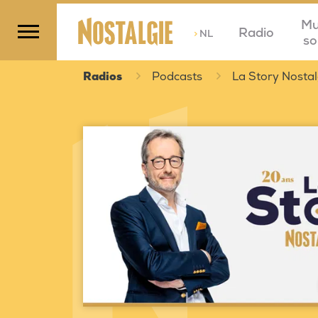
Mu
Radio
>
NL
so
Radios
Podcasts
La Story Nostal