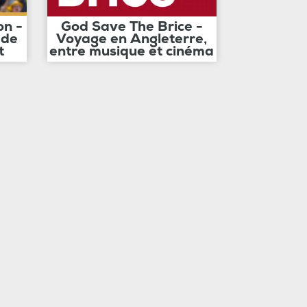
on -
God Save The Brice -
 de
Voyage en Angleterre,
t
entre musique et cinéma