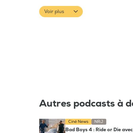
Voir plus
Autres podcasts à d
Ciné News
NRJ
Bad Boys 4 : Ride or Die ave