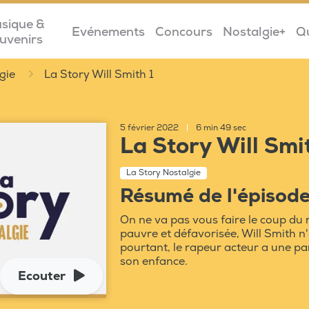
sique &
Evénements
Concours
Nostalgie+
Q
uvenirs
gie
La Story Will Smith 1
5 février 2022
|
6 min 49 sec
La Story Will Smi
La Story Nostalgie
Résumé de l'épisod
On ne va pas vous faire le coup du 
pauvre et défavorisée, Will Smith n
pourtant, le rapeur acteur a une pa
son enfance.
Ecouter