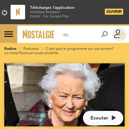
Téléchargez l'application
OUVRIR
Nostalgie Belgique
Gratuit - Sur Google Play
>
NL
Radios
Podcasts
C'est quoi le programme sur vos écrans?
La reine Paola en toute sincérité
Ecouter