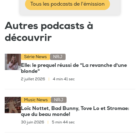
Tous les podcasts de l'émission
Autres podcasts à
découvrir
Série News
NRJ
Elle: le prequel réussi de "La revanche d'une
blonde"
2 juillet 2026
|
4 min 41 sec
Music News
NRJ
Loïc Nottet, Bad Bunny, Tove Lo et Stromae:
que du beau monde!
30 juin 2026
|
5 min 44 sec