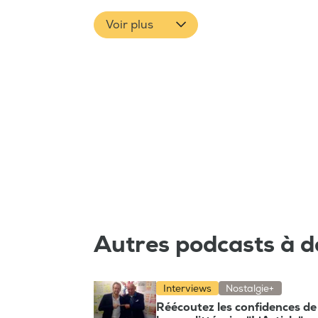
Voir plus
Autres podcasts à d
Interviews
Nostalgie+
Réécoutez les confidences de