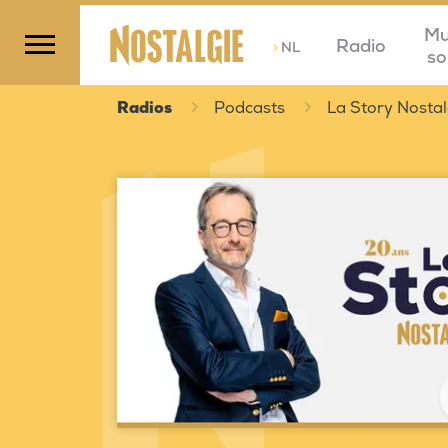
Mu
Radio
>
NL
so
Radios
Podcasts
La Story Nostal