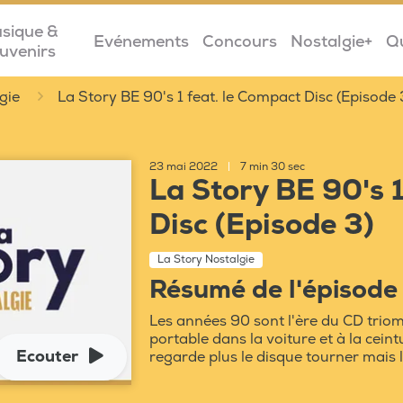
sique &
Evénements
Concours
Nostalgie+
Q
uvenirs
gie
La Story BE 90's 1 feat. le Compact Disc (Episode 
23 mai 2022
|
7 min 30 sec
La Story BE 90's 1
Disc (Episode 3)
La Story Nostalgie
Résumé de l'épisode
Les années 90 sont l'ère du CD tri
portable dans la voiture et à la ceintu
Ecouter
regarde plus le disque tourner mais les