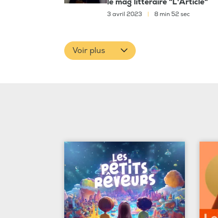
le mag littéraire "L'Article"
3 avril 2023
|
8 min 52 sec
Voir plus