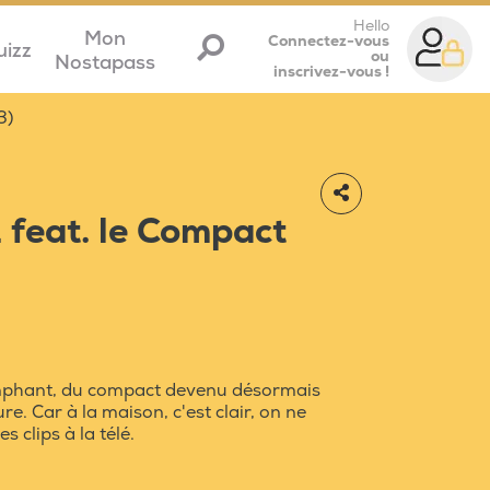
Hello
Mon
Connectez-vous
uizz
ou
Nostapass
inscrivez-vous !
3)
 feat. le Compact
omphant, du compact devenu désormais
re. Car à la maison, c'est clair, on ne
 clips à la télé.