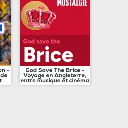
on -
God Save The Brice -
 de
Voyage en Angleterre,
t
entre musique et cinéma