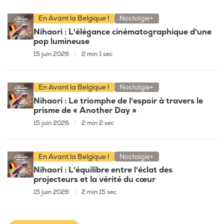
En Avant la Belgique !
Nostalgie+
Nihaori : L'élégance cinématographique d'une
pop lumineuse
15 juin 2026
|
2 min 1 sec
En Avant la Belgique !
Nostalgie+
Nihaori : Le triomphe de l'espoir à travers le
prisme de « Another Day »
15 juin 2026
|
2 min 2 sec
En Avant la Belgique !
Nostalgie+
Nihaori : L'équilibre entre l'éclat des
projecteurs et la vérité du cœur
15 juin 2026
|
2 min 15 sec