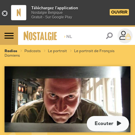
Téléchargez l'application
OUVRIR
Nostalgie Belgique
Gratuit - Sur Google Play
>
NL
Radios
Podcasts
Le portrait
Le portrait de François
Damiens
Ecouter