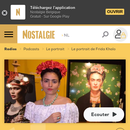
Téléchargez l'application
OUVRIR
Nostalgie Belgique
Gratuit - Sur Google Play
>
NL
Radios
Podcasts
Le portrait
Le portrait de Frida Khalo
Ecouter