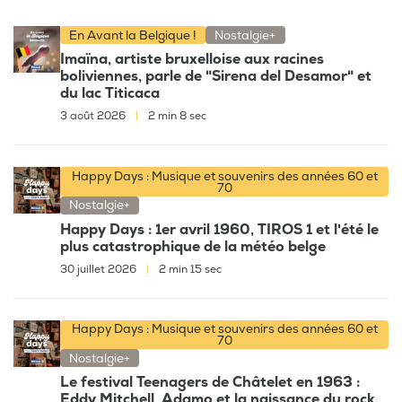
En Avant la Belgique !
Nostalgie+
Imaïna, artiste bruxelloise aux racines
boliviennes, parle de "Sirena del Desamor" et
du lac Titicaca
3 août 2026
|
2 min 8 sec
Happy Days : Musique et souvenirs des années 60 et
70
Nostalgie+
Happy Days : 1er avril 1960, TIROS 1 et l'été le
plus catastrophique de la météo belge
30 juillet 2026
|
2 min 15 sec
Happy Days : Musique et souvenirs des années 60 et
70
Nostalgie+
Le festival Teenagers de Châtelet en 1963 :
Eddy Mitchell, Adamo et la naissance du rock