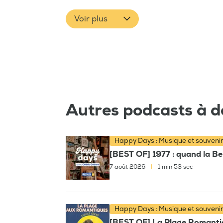
Voir plus
Autres podcasts à d
Happy Days : Musique et souveni
[BEST OF] 1977 : quand la Bel
7 août 2026
|
1 min 53 sec
Happy Days : Musique et souveni
[BEST OF] La Plage Romantiqu