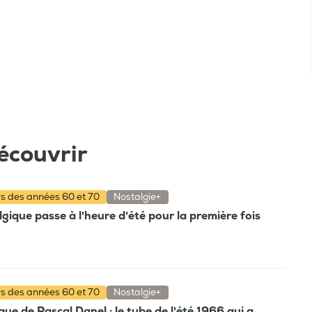
écouvrir
rs des années 60 et 70
Nostalgie+
gique passe à l'heure d'été pour la première fois
rs des années 60 et 70
Nostalgie+
e de Pascal Danel : le tube de l'été 1966 qui a