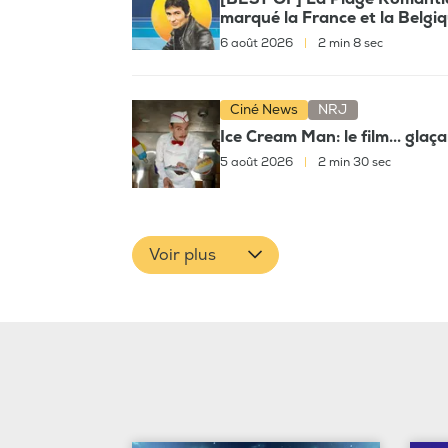
marqué la France et la Belgi
6 août 2026
|
2 min 8 sec
Ciné News
NRJ
Ice Cream Man: le film... glaç
5 août 2026
|
2 min 30 sec
Voir plus