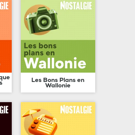
ique
Les Bons Plans en
s
Wallonie