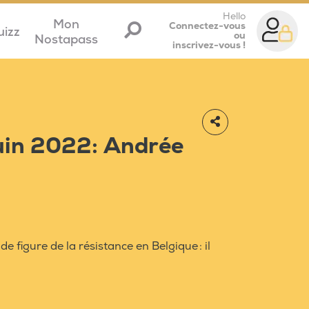
Hello
Mon
Connectez-vous
uizz
ou
Nostapass
inscrivez-vous !
juin 2022: Andrée
e figure de la résistance en Belgique : il