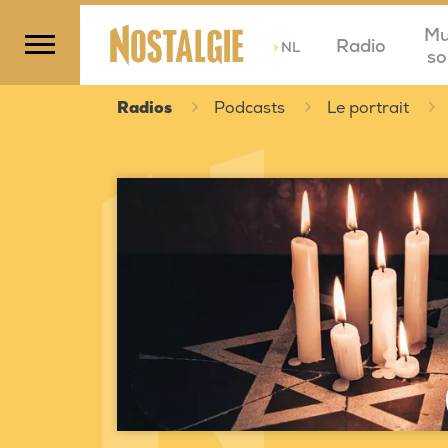
Mu
Radio
>
NL
so
Radios
Podcasts
Le portrait