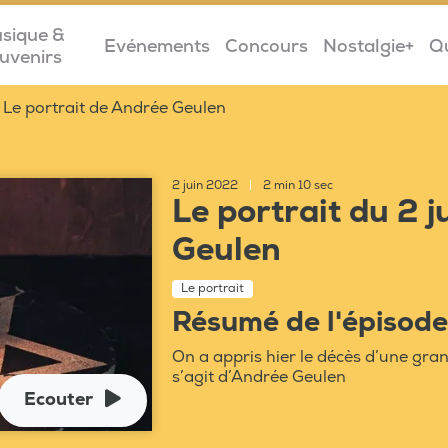
sique &
Evénements
Concours
Nostalgie+
Q
uvenirs
Le portrait de Andrée Geulen
2 juin 2022
|
2 min 10 sec
Le portrait du 2 
Geulen
Le portrait
Résumé de l'épisode
On a appris hier le décès d’une grand
s’agit d’Andrée Geulen
Ecouter