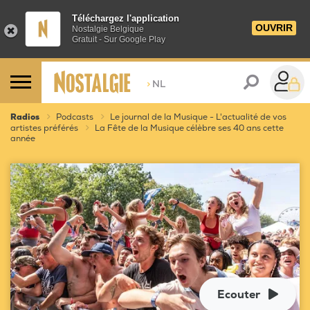
Téléchargez l'application
OUVRIR
Nostalgie Belgique
Gratuit - Sur Google Play
>
NL
Radios
Podcasts
Le journal de la Musique - L'actualité de vos
artistes préférés
La Fête de la Musique célèbre ses 40 ans cette
année
Ecouter