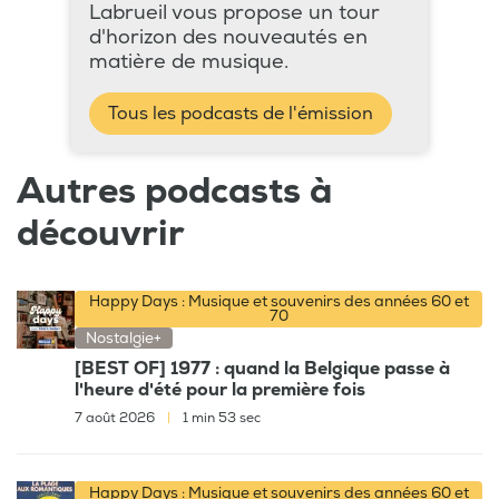
Labrueil vous propose un tour
d'horizon des nouveautés en
matière de musique.
Tous les podcasts de l'émission
Autres podcasts à
découvrir
Happy Days : Musique et souvenirs des années 60 et
70
Nostalgie+
[BEST OF] 1977 : quand la Belgique passe à
l'heure d'été pour la première fois
7 août 2026
|
1 min 53 sec
Happy Days : Musique et souvenirs des années 60 et