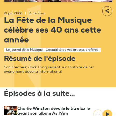
21 juin 2022
|
2 min 7 sec
La Fête de la Musique
célèbre ses 40 ans cette
année
Le journal de la Musique - L'actualité de vos artistes préférés
Résumé de l'épisode
Son créateur, Jack Lang revient sur l'histoire de cet
évènement devenu international
Épisodes à la suite...
Charlie Winston dévoile le titre Exile
avant son album As I'Am