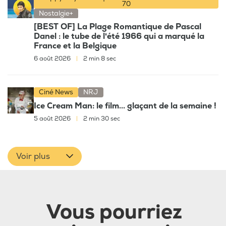
70
Nostalgie+
[BEST OF] La Plage Romantique de Pascal
Danel : le tube de l'été 1966 qui a marqué la
France et la Belgique
6 août 2026
|
2 min 8 sec
Ciné News
NRJ
Ice Cream Man: le film... glaçant de la semaine !
5 août 2026
|
2 min 30 sec
Voir plus
Vous pourriez