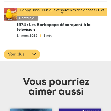
Happy Days : Musique et souvenirs des années 60 et
70
Nostalgie+
1974 : Les Barbapapa débarquent à la
télévision
24 mars 2026
|
3 min
Voir plus
Vous pourriez
aimer aussi