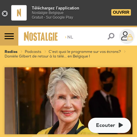
Téléchargez l'application
OUVRIR
Nostalgie Belgique
Gratuit - Sur Google Play
>
NL
Radios
Podcasts
C'est quoi le programme sur vos écrans?
Danièle Gilbert de retour à la télé... en Belgique !
Ecouter