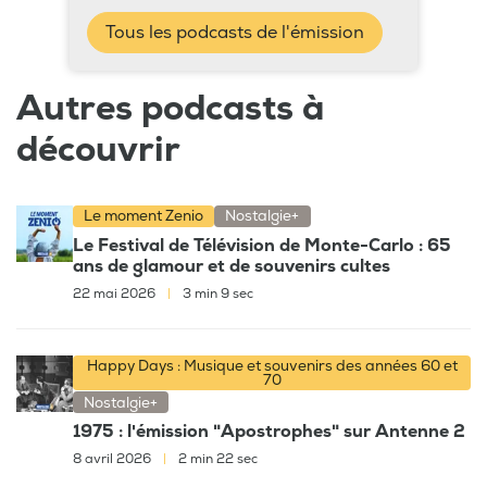
Tous les podcasts de l'émission
Autres podcasts à
découvrir
Le moment Zenio
Nostalgie+
Le Festival de Télévision de Monte-Carlo : 65
ans de glamour et de souvenirs cultes
22 mai 2026
|
3 min 9 sec
Happy Days : Musique et souvenirs des années 60 et
70
Nostalgie+
1975 : l'émission "Apostrophes" sur Antenne 2
8 avril 2026
|
2 min 22 sec