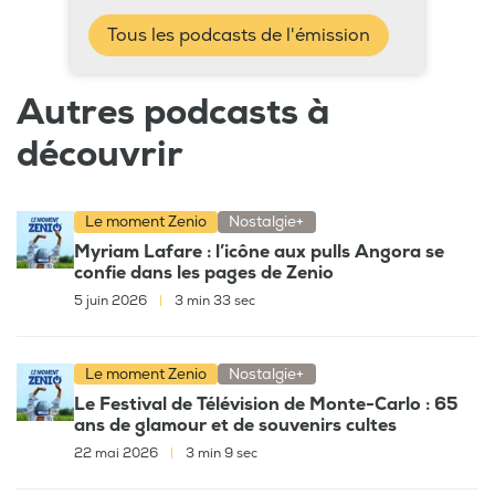
Tous les podcasts de l'émission
Autres podcasts à
découvrir
Le moment Zenio
Nostalgie+
Myriam Lafare : l’icône aux pulls Angora se
confie dans les pages de Zenio
5 juin 2026
|
3 min 33 sec
Le moment Zenio
Nostalgie+
Le Festival de Télévision de Monte-Carlo : 65
ans de glamour et de souvenirs cultes
22 mai 2026
|
3 min 9 sec