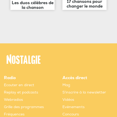
17 chansons pour
Les duos célèbres de
changer le monde
la chanson
Radio
Accès direct
Ecouter en direct
Mag
Replay et podcasts
S'inscrire à la newsletter
Webradios
Vidéos
Grille des programmes
Evènements
Fréquences
Concours