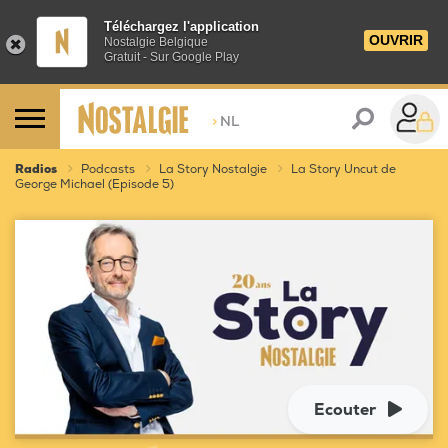
Téléchargez l'application
OUVRIR
Nostalgie Belgique
Gratuit - Sur Google Play
>
NL
Radios
Podcasts
La Story Nostalgie
La Story Uncut de
George Michael (Episode 5)
Ecouter