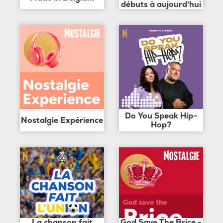
débuts à aujourd'hui
Do You Speak Hip-
Nostalgie Expérience
Hop?
La chanson fait
God Save The Brice -