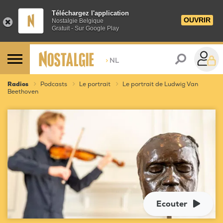
Téléchargez l'application
OUVRIR
Nostalgie Belgique
Gratuit - Sur Google Play
>
NL
Radios
Podcasts
Le portrait
Le portrait de Ludwig Van
Beethoven
Ecouter