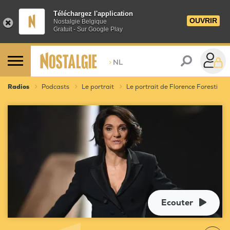
Téléchargez l'application
OUVRIR
Nostalgie Belgique
Gratuit - Sur Google Play
>
NL
Radios
Podcasts
Le portrait
Le portrait de Florence Foresti
Ecouter