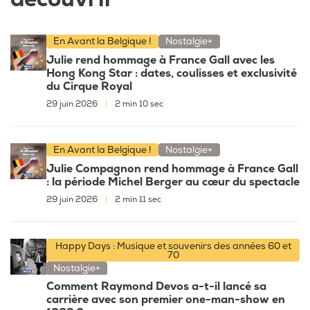
En Avant la Belgique !
Nostalgie+
Julie rend hommage à France Gall avec les
Hong Kong Star : dates, coulisses et exclusivité
du Cirque Royal
29 juin 2026
|
2 min 10 sec
En Avant la Belgique !
Nostalgie+
Julie Compagnon rend hommage à France Gall
: la période Michel Berger au cœur du spectacle
29 juin 2026
|
2 min 11 sec
Happy Days : Musique et souvenirs des années 60 et
70
Nostalgie+
Comment Raymond Devos a-t-il lancé sa
carrière avec son premier one-man-show en