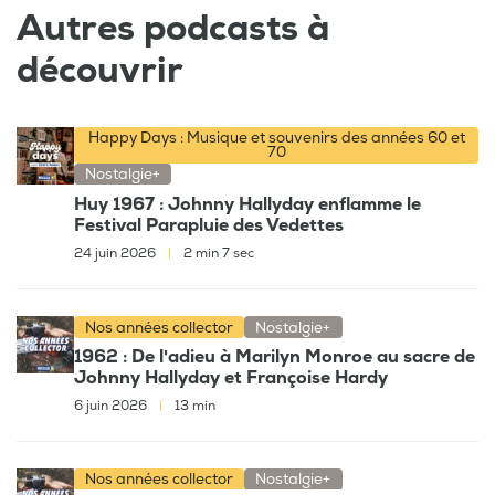
Autres podcasts à
découvrir
Happy Days : Musique et souvenirs des années 60 et
70
Nostalgie+
Huy 1967 : Johnny Hallyday enflamme le
Festival Parapluie des Vedettes
24 juin 2026
|
2 min 7 sec
Nos années collector
Nostalgie+
1962 : De l'adieu à Marilyn Monroe au sacre de
Johnny Hallyday et Françoise Hardy
6 juin 2026
|
13 min
Nos années collector
Nostalgie+