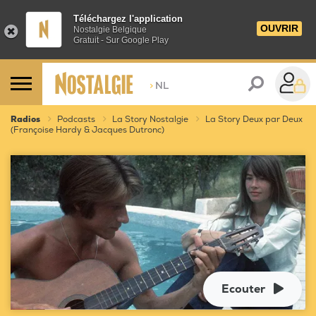
Téléchargez l'application
OUVRIR
Nostalgie Belgique
Gratuit - Sur Google Play
>
NL
Radios
Podcasts
La Story Nostalgie
La Story Deux par Deux
(Françoise Hardy & Jacques Dutronc)
Ecouter