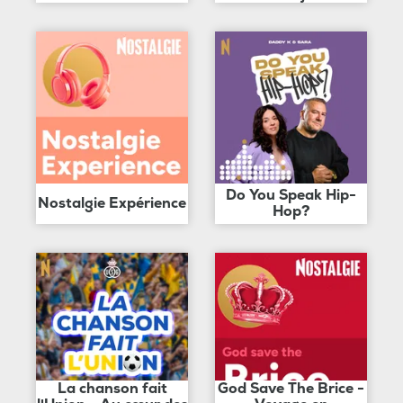
Do You Speak Hip-
Nostalgie Expérience
Hop?
La chanson fait
God Save The Brice -