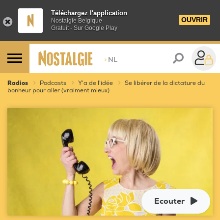
Téléchargez l'application
OUVRIR
Nostalgie Belgique
Gratuit - Sur Google Play
>
NL
Radios
Podcasts
Y'a de l'idée
Se libérer de la dictature du
bonheur pour aller (vraiment mieux)
Ecouter