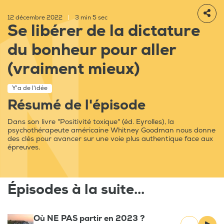
12 décembre 2022
|
3 min 5 sec
Se libérer de la dictature
du bonheur pour aller
(vraiment mieux)
Y'a de l'idée
Résumé de l'épisode
Dans son livre "Positivité toxique" (éd. Eyrolles), la
psychothérapeute américaine Whitney Goodman nous donne
des clés pour avancer sur une voie plus authentique face aux
épreuves.
Épisodes à la suite...
Où NE PAS partir en 2023 ?