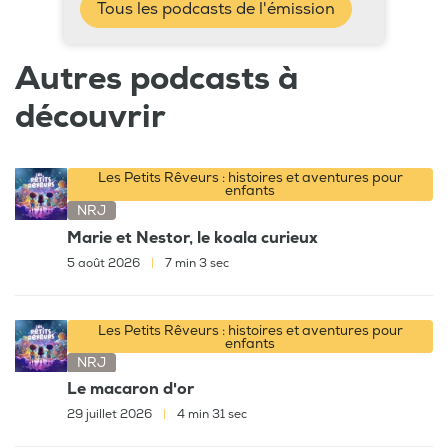
Tous les podcasts de l'émission
Autres podcasts à
découvrir
Les Petits Rêveurs : histoires et aventures pour
enfants
NRJ
Marie et Nestor, le koala curieux
5 août 2026
|
7 min 3 sec
Les Petits Rêveurs : histoires et aventures pour
enfants
NRJ
Le macaron d'or
29 juillet 2026
|
4 min 31 sec