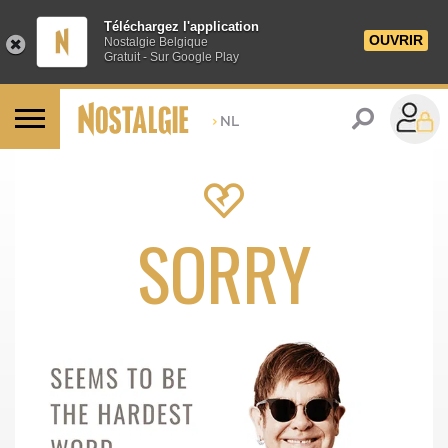
Téléchargez l'application
OUVRIR
Nostalgie Belgique
Gratuit - Sur Google Play
>
NL
SORRY