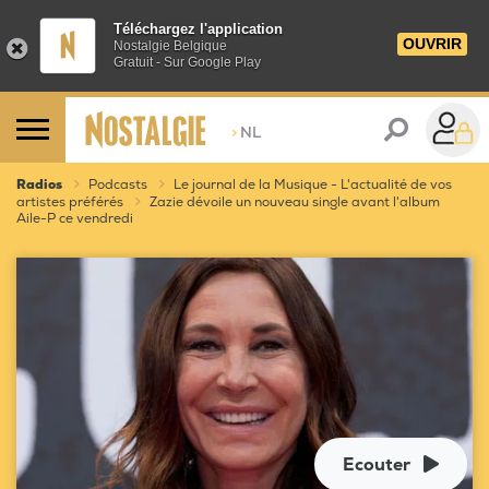
Téléchargez l'application
OUVRIR
Nostalgie Belgique
Gratuit - Sur Google Play
>
NL
Radios
Podcasts
Le journal de la Musique - L'actualité de vos
artistes préférés
Zazie dévoile un nouveau single avant l'album
Aile-P ce vendredi
Ecouter