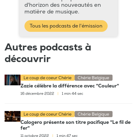
d'horizon des nouveautés en
matière de musique.
Tous les podcasts de l'émission
Autres podcasts à
découvrir
Le coup de coeur Chérie
Chérie Belgique
Zazie célèbre la différence avec "Couleur"
16 décembre 2022
|
1 min 44 sec
Le coup de coeur Chérie
Chérie Belgique
Calogero présente son titre pacifique "Le fil de
fer"
11 octobre 2022
|
1 min 47 sec