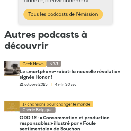
planète, d’environnement.
Tous les podcasts de l'émission
Autres podcasts à
découvrir
Geek News
NRJ
Le smartphone-robot: la nouvelle révolution
signée Honor !
21 octobre 2025
|
4 min 30 sec
17 chansons pour changer le monde
Chérie Belgique
ODD 12 : « Consommation et production
responsables » illustré par « Foule
sentimentale » de Souchon