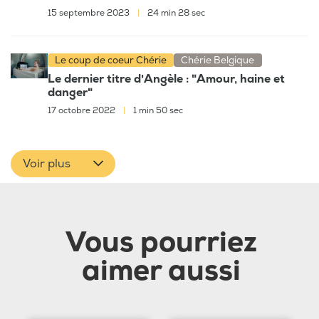
15 septembre 2023
|
24 min 28 sec
Le coup de coeur Chérie
Chérie Belgique
Le dernier titre d'Angèle : "Amour, haine et
danger"
17 octobre 2022
|
1 min 50 sec
Voir plus
Vous pourriez
aimer aussi