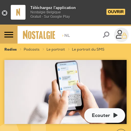
Téléchargez l'application
OUVRIR
Nostalgie Belgique
Gratuit - Sur Google Play
>
NL
Radios
Podcasts
Le portrait
Le portrait du SMS
Ecouter