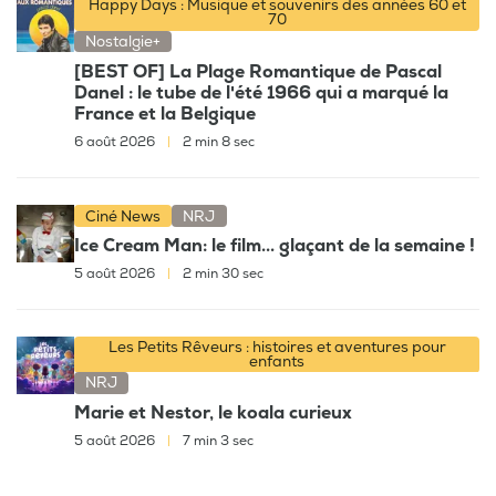
Happy Days : Musique et souvenirs des années 60 et
70
Nostalgie+
[BEST OF] La Plage Romantique de Pascal
Danel : le tube de l'été 1966 qui a marqué la
France et la Belgique
6 août 2026
|
2 min 8 sec
Ciné News
NRJ
Ice Cream Man: le film... glaçant de la semaine !
5 août 2026
|
2 min 30 sec
Les Petits Rêveurs : histoires et aventures pour
enfants
NRJ
Marie et Nestor, le koala curieux
5 août 2026
|
7 min 3 sec