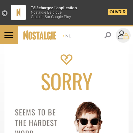
Téléchargez l'application
OUVRIR
Nostalgie Belgique
Gratuit - Sur Google Play
>
NL
SORRY