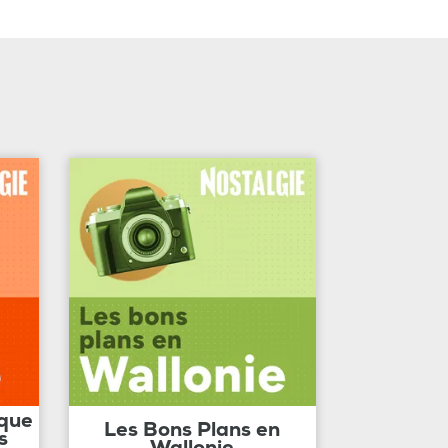
ique
Les Bons Plans en
s
Wallonie