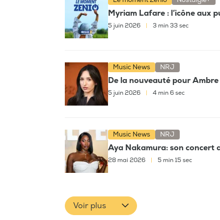
Myriam Lafare : l’icône aux p
5 juin 2026
|
3 min 33 sec
Music News
NRJ
De la nouveauté pour Ambre
5 juin 2026
|
4 min 6 sec
Music News
NRJ
Aya Nakamura: son concert d
28 mai 2026
|
5 min 15 sec
Voir plus