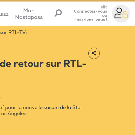
Hello
Mon
Connectez-vous
uizz
ou
Nostapass
inscrivez-vous !
 sur RTL-TVi
 de retour sur RTL-
e
f pour la nouvelle saison de la Star
Los Angeles.