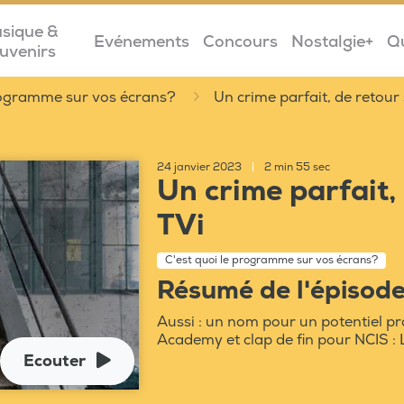
sique &
Evénements
Concours
Nostalgie+
Q
uvenirs
programme sur vos écrans?
Un crime parfait, de retour
24 janvier 2023
|
2 min 55 sec
Un crime parfait,
TVi
C'est quoi le programme sur vos écrans?
Résumé de l'épisod
Aussi : un nom pour un potentiel pro
Academy et clap de fin pour NCIS : 
Ecouter