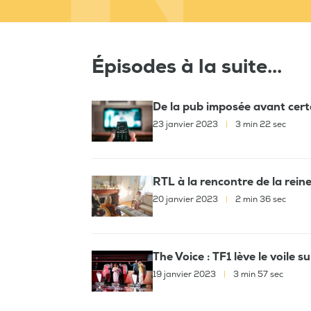
Épisodes à la suite...
De la pub imposée avant cer
23 janvier 2023
|
3 min 22 sec
RTL à la rencontre de la rein
20 janvier 2023
|
2 min 36 sec
The Voice : TF1 lève le voile s
19 janvier 2023
|
3 min 57 sec