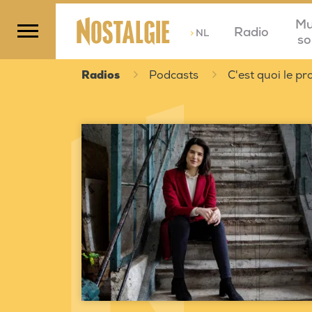
Mu
Radio
>
NL
so
Radios
Podcasts
C'est quoi le 