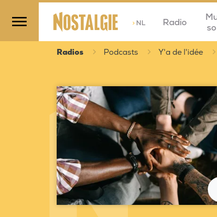
Mu
Radio
>
NL
so
Radios
Podcasts
Y'a de l'idée