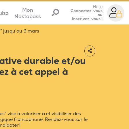
Hello
Mon
Connectez-vous
uizz
ou
Nostapass
inscrivez-vous !
s" jusqu'au 9 mars
iative durable et/ou
pez à cet appel à
s" vise à valoriser à et visibiliser des
 Belgique francophone. Rendez-vous sur le
ndidater !