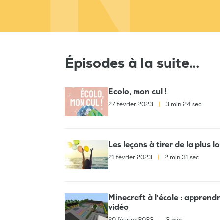
Épisodes à la suite...
Ecolo, mon cul !
27 février 2023
|
3 min 24 sec
Les leçons à tirer de la plus
21 février 2023
|
2 min 31 sec
Minecraft à l'école : apprendr
vidéo
20 février 2023
|
3 min