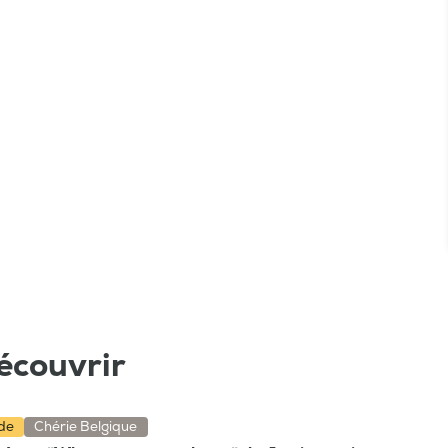
écouvrir
nde
Chérie Belgique