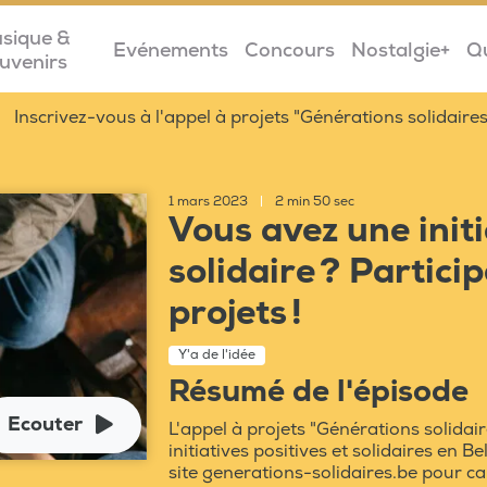
sique &
Evénements
Concours
Nostalgie+
Q
uvenirs
Inscrivez-vous à l'appel à projets "Générations solidaire
1 mars 2023
|
2 min 50 sec
Vous avez une init
solidaire ? Partici
projets !
Y'a de l'idée
Résumé de l'épisode
Ecouter
L'appel à projets "Générations solidaire
initiatives positives et solidaires en
site generations-solidaires.be pour ca