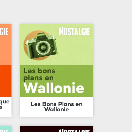
ique
Les Bons Plans en
s
Wallonie