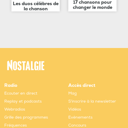
17 chansons pour
Les duos célèbres de
changer le monde
la chanson
Radio
Accès direct
Ecouter en direct
Mag
Replay et podcasts
S'inscrire à la newsletter
Webradios
Vidéos
Grille des programmes
Evènements
Fréquences
Concours