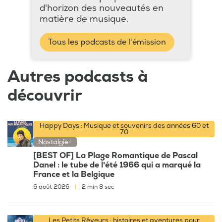
d'horizon des nouveautés en
matière de musique.
Tous les podcasts de l'émission
Autres podcasts à
découvrir
Happy Days : Musique et souvenirs des années 60 et
70
Nostalgie+
[BEST OF] La Plage Romantique de Pascal
Danel : le tube de l'été 1966 qui a marqué la
France et la Belgique
6 août 2026
|
2 min 8 sec
Les Petits Rêveurs : histoires et aventures pour