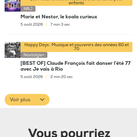
enfants
NRJ
Marie et Nestor, le koala curieux
5 août 2026
|
7 min 3 sec
Happy Days : Musique et souvenirs des années 60 et
70
Nostalgie+
[BEST OF] Claude François fait danser l’été 77
avec Je vais à Rio
5 août 2026
|
2 min 20 sec
Voir plus
Vous pourriez