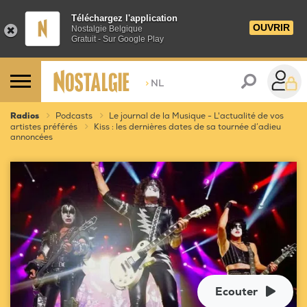
Téléchargez l'application
OUVRIR
Nostalgie Belgique
Gratuit - Sur Google Play
>
NL
Radios
Podcasts
Le journal de la Musique - L'actualité de vos
artistes préférés
Kiss : les dernières dates de sa tournée d’adieu
annoncées
Ecouter