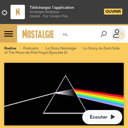
Téléchargez l'application
OUVRIR
Nostalgie Belgique
Gratuit - Sur Google Play
>
NL
Radios
Podcasts
La Story Nostalgie
La Story du Dark Side
of The Moon de Pink Floyd (Episode 2)
Ecouter