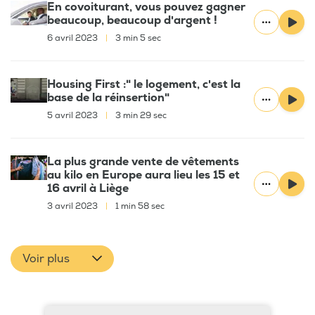
En covoiturant, vous pouvez gagner
beaucoup, beaucoup d'argent !
6 avril 2023
|
3 min 5 sec
Housing First :" le logement, c'est la
base de la réinsertion"
5 avril 2023
|
3 min 29 sec
La plus grande vente de vêtements
au kilo en Europe aura lieu les 15 et
16 avril à Liège
3 avril 2023
|
1 min 58 sec
Voir plus