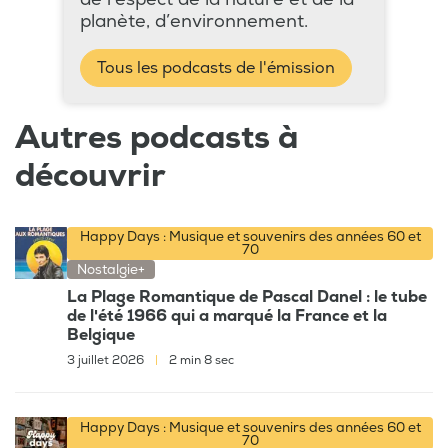
planète, d’environnement.
Tous les podcasts de l'émission
Autres podcasts à
découvrir
Happy Days : Musique et souvenirs des années 60 et
70
Nostalgie+
La Plage Romantique de Pascal Danel : le tube
de l'été 1966 qui a marqué la France et la
Belgique
3 juillet 2026
|
2 min 8 sec
Happy Days : Musique et souvenirs des années 60 et
70