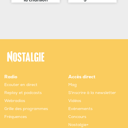
Radio
Accès direct
Ecouter en direct
Mag
Replay et podcasts
S'inscrire à la newsletter
Webradios
Vidéos
Grille des programmes
Evènements
Fréquences
Concours
Nostalgie+