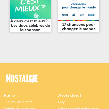
A deux c'est mieux? -
17 chansons pour
Les duos célèbres de
changer le monde
la chanson
Radio
Accès direct
Ecouter en direct
Mag
Replay et podcasts
S'inscrire à la newsletter