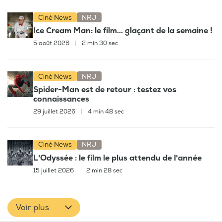
Ciné News
NRJ
Ice Cream Man: le film... glaçant de la semaine !
5 août 2026
|
2 min 30 sec
Ciné News
NRJ
Spider-Man est de retour : testez vos
connaissances
29 juillet 2026
|
4 min 48 sec
Ciné News
NRJ
L'Odyssée : le film le plus attendu de l'année
15 juillet 2026
|
2 min 28 sec
Voir plus