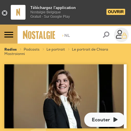
Téléchargez l'application
OUVRIR
Nostalgie Belgique
Gratuit - Sur Google Play
>
NL
Radios
Podcasts
Le portrait
Le portrait de Chiara
Mastroianni
Ecouter