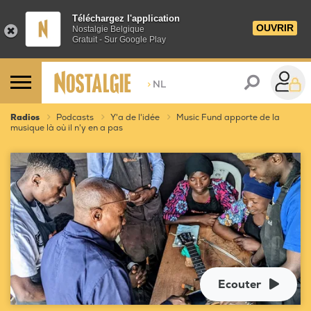
Téléchargez l'application
OUVRIR
Nostalgie Belgique
Gratuit - Sur Google Play
>
NL
Radios
Podcasts
Y'a de l'idée
Music Fund apporte de la
musique là où il n'y en a pas
Ecouter