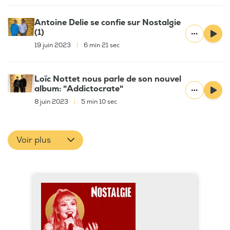
Antoine Delie se confie sur Nostalgie
(1)
19 juin 2023
|
6 min 21 sec
Loïc Nottet nous parle de son nouvel
album: "Addictocrate"
8 juin 2023
|
5 min 10 sec
Voir plus