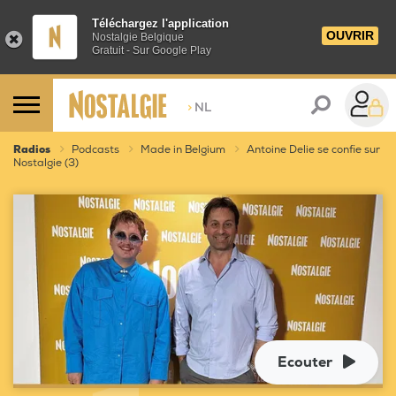
Téléchargez l'application
OUVRIR
Nostalgie Belgique
Gratuit - Sur Google Play
>
NL
Radios
Podcasts
Made in Belgium
Antoine Delie se confie sur
Nostalgie (3)
Ecouter