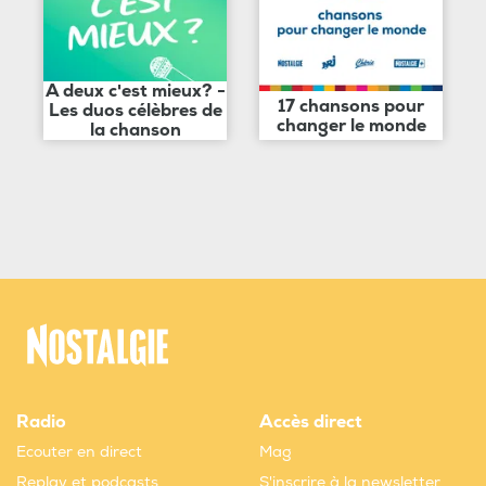
A deux c'est mieux? -
17 chansons pour
Les duos célèbres de
changer le monde
la chanson
Radio
Accès direct
Ecouter en direct
Mag
Replay et podcasts
S'inscrire à la newsletter