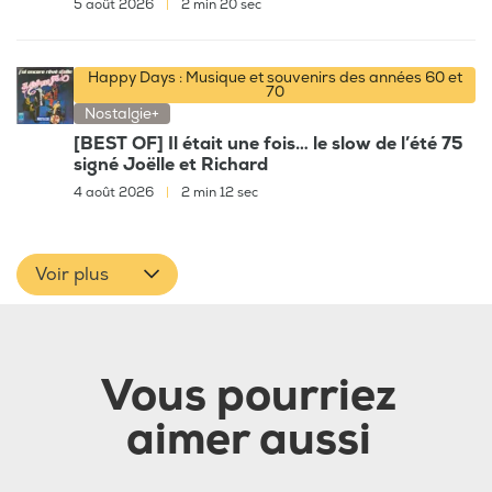
5 août 2026
|
2 min 20 sec
Happy Days : Musique et souvenirs des années 60 et
70
Nostalgie+
[BEST OF] Il était une fois… le slow de l’été 75
signé Joëlle et Richard
4 août 2026
|
2 min 12 sec
Voir plus
Vous pourriez
aimer aussi