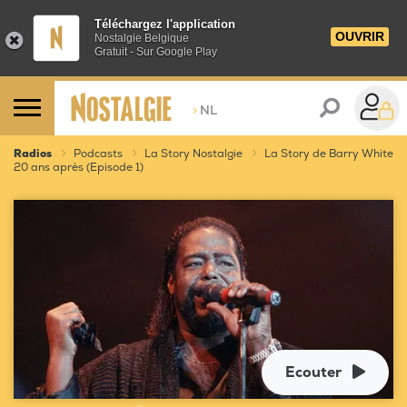
Téléchargez l'application
OUVRIR
Nostalgie Belgique
Gratuit - Sur Google Play
>
NL
Radios
Podcasts
La Story Nostalgie
La Story de Barry White
20 ans après (Episode 1)
Ecouter