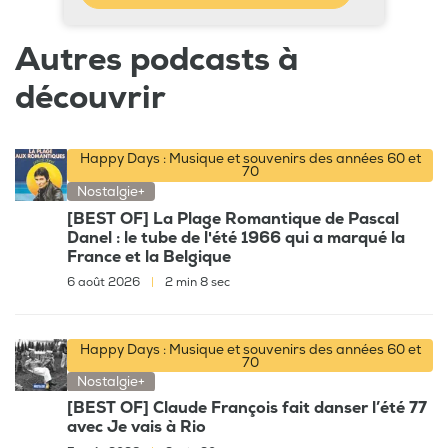
Autres podcasts à
découvrir
Happy Days : Musique et souvenirs des années 60 et
70
Nostalgie+
[BEST OF] La Plage Romantique de Pascal
Danel : le tube de l'été 1966 qui a marqué la
France et la Belgique
6 août 2026
|
2 min 8 sec
Happy Days : Musique et souvenirs des années 60 et
70
Nostalgie+
[BEST OF] Claude François fait danser l’été 77
avec Je vais à Rio