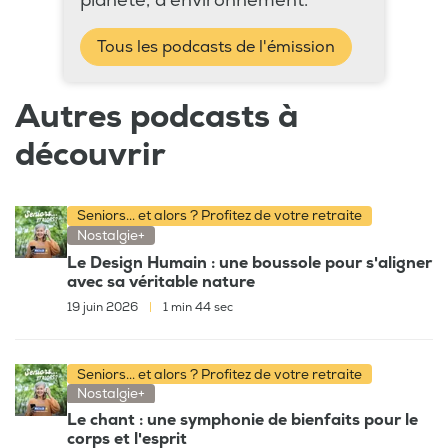
planète, d’environnement.
Tous les podcasts de l'émission
Autres podcasts à
découvrir
Seniors... et alors ? Profitez de votre retraite
Nostalgie+
Le Design Humain : une boussole pour s'aligner
avec sa véritable nature
19 juin 2026
|
1 min 44 sec
Seniors... et alors ? Profitez de votre retraite
Nostalgie+
Le chant : une symphonie de bienfaits pour le
corps et l'esprit