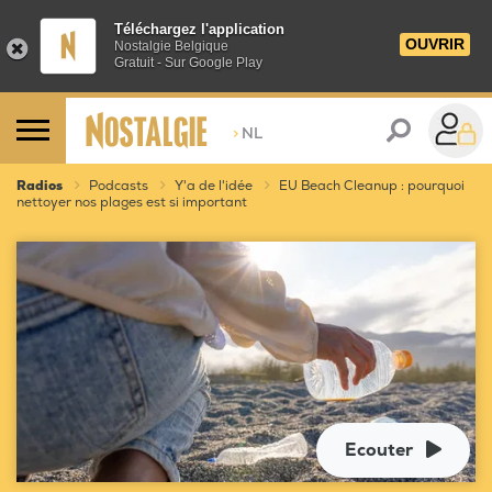
Téléchargez l'application
OUVRIR
Nostalgie Belgique
Gratuit - Sur Google Play
>
NL
Radios
Podcasts
Y'a de l'idée
EU Beach Cleanup : pourquoi
nettoyer nos plages est si important
Ecouter