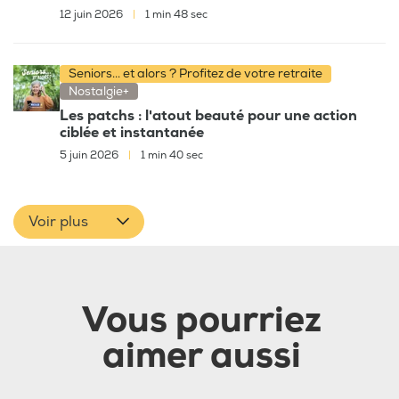
12 juin 2026
|
1 min 48 sec
Seniors... et alors ? Profitez de votre retraite
Nostalgie+
Les patchs : l'atout beauté pour une action
ciblée et instantanée
5 juin 2026
|
1 min 40 sec
Voir plus
Vous pourriez
aimer aussi