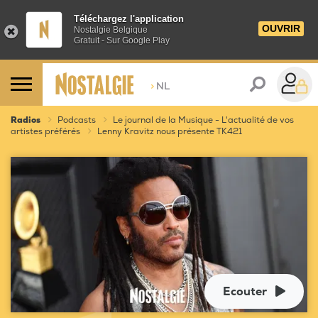
Téléchargez l'application
OUVRIR
Nostalgie Belgique
Gratuit - Sur Google Play
>
NL
Radios
Podcasts
Le journal de la Musique - L'actualité de vos
artistes préférés
Lenny Kravitz nous présente TK421
Ecouter