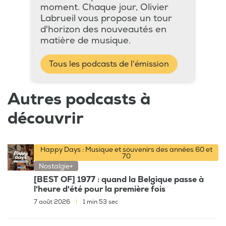
moment. Chaque jour, Olivier
Labrueil vous propose un tour
d'horizon des nouveautés en
matière de musique.
Tous les podcasts de l'émission
Autres podcasts à
découvrir
Happy Days : Musique et souvenirs des années 60 et
70
Nostalgie+
[BEST OF] 1977 : quand la Belgique passe à
l'heure d'été pour la première fois
7 août 2026
|
1 min 53 sec