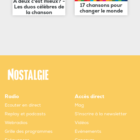
A deux c'est mieux? -
17 chansons pour
Les duos célèbres de
changer le monde
la chanson
Radio
Accès direct
Ecouter en direct
Mag
Replay et podcasts
S'inscrire à la newsletter
Webradios
Vidéos
Grille des programmes
Evènements