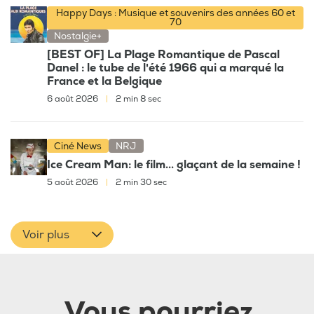
Happy Days : Musique et souvenirs des années 60 et
70
Nostalgie+
[BEST OF] La Plage Romantique de Pascal
Danel : le tube de l'été 1966 qui a marqué la
France et la Belgique
6 août 2026
|
2 min 8 sec
Ciné News
NRJ
Ice Cream Man: le film... glaçant de la semaine !
5 août 2026
|
2 min 30 sec
Voir plus
Vous pourriez