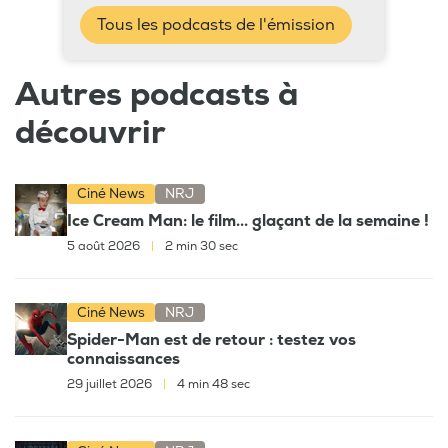
Tous les podcasts de l'émission
Autres podcasts à
découvrir
Ciné News
NRJ
Ice Cream Man: le film... glaçant de la semaine !
5 août 2026
|
2 min 30 sec
Ciné News
NRJ
Spider-Man est de retour : testez vos
connaissances
29 juillet 2026
|
4 min 48 sec