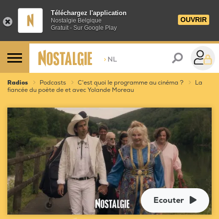
Téléchargez l'application
OUVRIR
Nostalgie Belgique
Gratuit - Sur Google Play
>
NL
Radios
Podcasts
C'est quoi le programme au cinéma ?
La
fiancée du poète de et avec Yolande Moreau
Ecouter