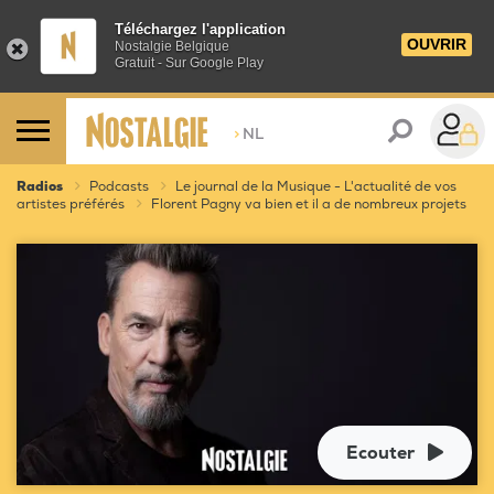
Téléchargez l'application
OUVRIR
Nostalgie Belgique
Gratuit - Sur Google Play
>
NL
Radios
Podcasts
Le journal de la Musique - L'actualité de vos
artistes préférés
Florent Pagny va bien et il a de nombreux projets
Ecouter