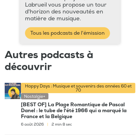
Labrueil vous propose un tour
d'horizon des nouveautés en
matière de musique.
Tous les podcasts de l'émission
Autres podcasts à
découvrir
Happy Days : Musique et souvenirs des années 60 et
70
Nostalgie+
[BEST OF] La Plage Romantique de Pascal
Danel : le tube de l'été 1966 qui a marqué la
France et la Belgique
6 août 2026
|
2 min 8 sec