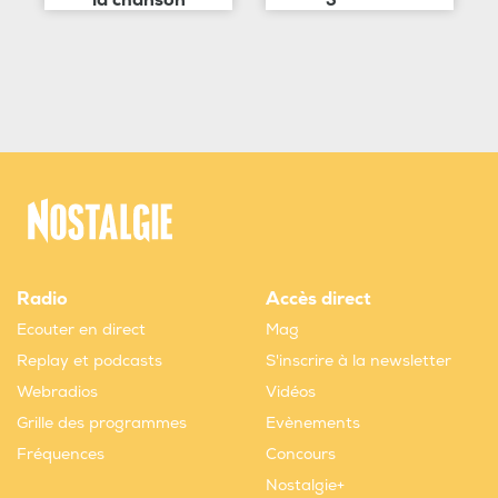
Radio
Accès direct
Ecouter en direct
Mag
Replay et podcasts
S'inscrire à la newsletter
Webradios
Vidéos
Grille des programmes
Evènements
Fréquences
Concours
Nostalgie+