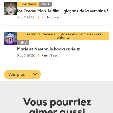
Ciné News
NRJ
Ice Cream Man: le film... glaçant de la semaine !
5 août 2026
|
2 min 30 sec
Les Petits Rêveurs : histoires et aventures pour
enfants
NRJ
Marie et Nestor, le koala curieux
5 août 2026
|
7 min 3 sec
Voir plus
Vous pourriez
aimer aussi