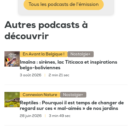
Tous les podcasts de l'émission
Autres podcasts à
découvrir
En Avant la Belgique !
Nostalgie+
Imaïna : sirènes, lac Titicaca et inspirations
belgo-boliviennes
3 août 2026
|
2 min 21 sec
Connexion Nature
Nostalgie+
Reptiles : Pourquoi il est temps de changer de
regard sur ces « mal-aimés » de nos jardins
28 juin 2026
|
3 min 49 sec