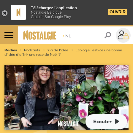
Téléchargez l'application
OUVRIR
Nostalgie Belgique
Gratuit - Sur Google Play
>
NL
Radios
Podcasts
Y'a de l'idée
Ecologie : est-ce une bonne
d'idée d'offrir une rose de Noël ?
Ecouter