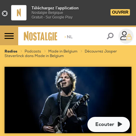
Téléchargez l'application
OUVRIR
Nostalgie Belgique
Gratuit - Sur Google Play
>
NL
Radios
Podcasts
Made in Belgium
Découvrez Jasper
Steverlinck dans Made in Belgium
Ecouter