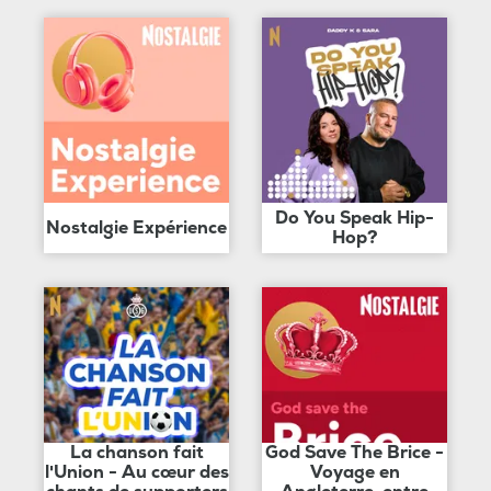
Do You Speak Hip-
Nostalgie Expérience
Hop?
La chanson fait
God Save The Brice -
l'Union - Au cœur des
Voyage en