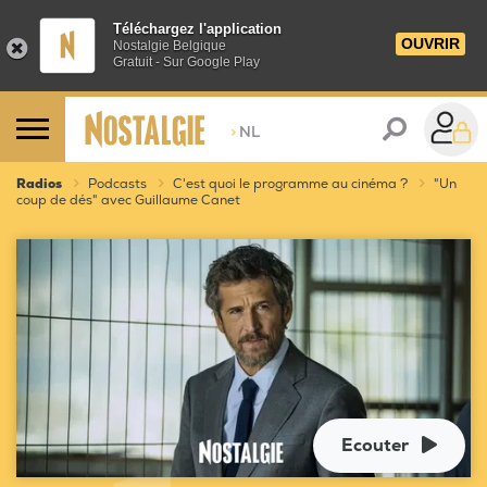
Téléchargez l'application
OUVRIR
Nostalgie Belgique
Gratuit - Sur Google Play
>
NL
Radios
Podcasts
C'est quoi le programme au cinéma ?
"Un
coup de dés" avec Guillaume Canet
Ecouter