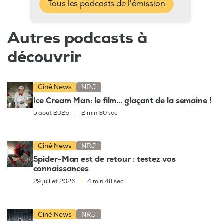
Tous les podcasts de l'émission
Autres podcasts à
découvrir
Ciné News
NRJ
Ice Cream Man: le film... glaçant de la semaine !
5 août 2026
|
2 min 30 sec
Ciné News
NRJ
Spider-Man est de retour : testez vos
connaissances
29 juillet 2026
|
4 min 48 sec
Ciné News
NRJ