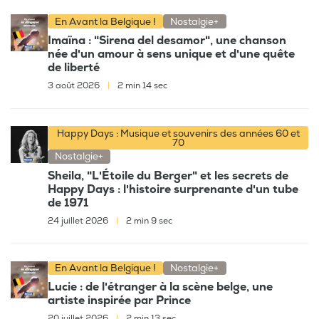
En Avant la Belgique !
Nostalgie+
Imaïna : "Sirena del desamor", une chanson
née d'un amour à sens unique et d'une quête
de liberté
3 août 2026
|
2 min 14 sec
Happy Days : Musique et souvenirs des années 60 et
70
Nostalgie+
Sheila, "L'Étoile du Berger" et les secrets de
Happy Days : l'histoire surprenante d'un tube
de 1971
24 juillet 2026
|
2 min 9 sec
En Avant la Belgique !
Nostalgie+
Lucie : de l'étranger à la scène belge, une
artiste inspirée par Prince
20 juillet 2026
|
2 min 13 sec