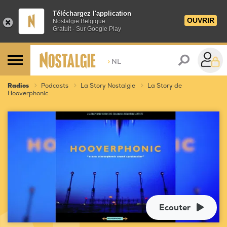
Téléchargez l'application
OUVRIR
Nostalgie Belgique
Gratuit - Sur Google Play
>
NL
Radios
Podcasts
La Story Nostalgie
La Story de
Hooverphonic
Ecouter