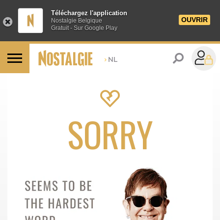
Téléchargez l'application
OUVRIR
Nostalgie Belgique
Gratuit - Sur Google Play
>
NL
SORRY