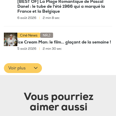
[BEST OF] La Plage Romantique de Pascal
Danel : le tube de l'été 1966 qui a marqué la
France et la Belgique
6 août 2026
|
2 min 8 sec
Ciné News
NRJ
Ice Cream Man: le film... glaçant de la semaine !
5 août 2026
|
2 min 30 sec
Voir plus
Vous pourriez
aimer aussi