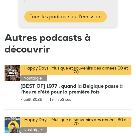
!
Tous les podcasts de l'émission
Autres podcasts à
découvrir
Happy Days : Musique et souvenirs des années 60 et
70
Nostalgie+
[BEST OF] 1977 : quand la Belgique passe à
l'heure d'été pour la première fois
7 août 2026
|
1 min 53 sec
Happy Days : Musique et souvenirs des années 60 et
70
Nostalgie+