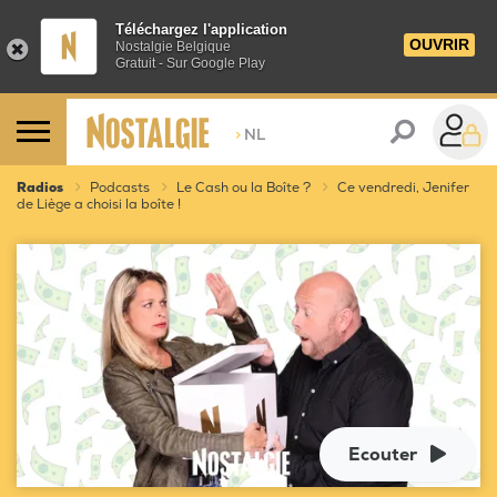
Téléchargez l'application
OUVRIR
Nostalgie Belgique
Gratuit - Sur Google Play
>
NL
Radios
Podcasts
Le Cash ou la Boîte ?
Ce vendredi, Jenifer
de Liège a choisi la boîte !
Ecouter