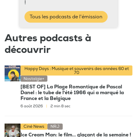
!
Tous les podcasts de l'émission
Autres podcasts à
découvrir
Happy Days : Musique et souvenirs des années 60 et
70
Nostalgie+
[BEST OF] La Plage Romantique de Pascal
Danel : le tube de l'été 1966 qui a marqué la
France et la Belgique
6 août 2026
|
2 min 8 sec
Ciné News
NRJ
Ice Cream Man: le film... glaçant de la semaine !