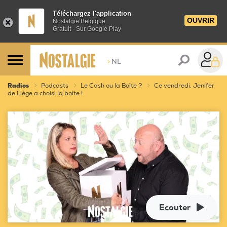
Téléchargez l'application
OUVRIR
Nostalgie Belgique
Gratuit - Sur Google Play
>
NL
Radios
Podcasts
Le Cash ou la Boîte ?
Ce vendredi, Jenifer
de Liège a choisi la boîte !
Ecouter