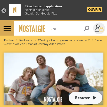
Téléchargez l'application
OUVRIR
Nostalgie Belgique
Gratuit - Sur Google Play
>
NL
Radios
Podcasts
C'est quoi le programme au cinéma ?
"Iron
Claw" avec Zac Efron et Jeremy Allen White
Ecouter