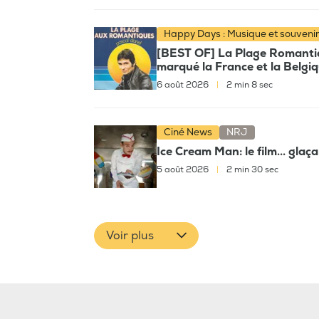
Happy Days : Musique et souveni
[BEST OF] La Plage Romantiqu
marqué la France et la Belgi
6 août 2026
|
2 min 8 sec
Ciné News
NRJ
Ice Cream Man: le film... glaç
5 août 2026
|
2 min 30 sec
Voir plus