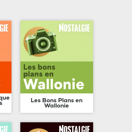
ique
Les Bons Plans en
s
Wallonie