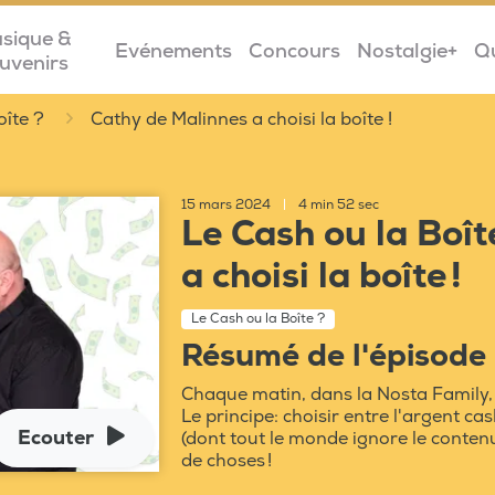
sique &
Evénements
Concours
Nostalgie+
Q
uvenirs
oîte ?
Cathy de Malinnes a choisi la boîte !
15 mars 2024
|
4 min 52 sec
Le Cash ou la Boît
a choisi la boîte !
Le Cash ou la Boîte ?
Résumé de l'épisode
Chaque matin, dans la Nosta Family, 
Le principe: choisir entre l'argent ca
Ecouter
(dont tout le monde ignore le contenu
de choses !