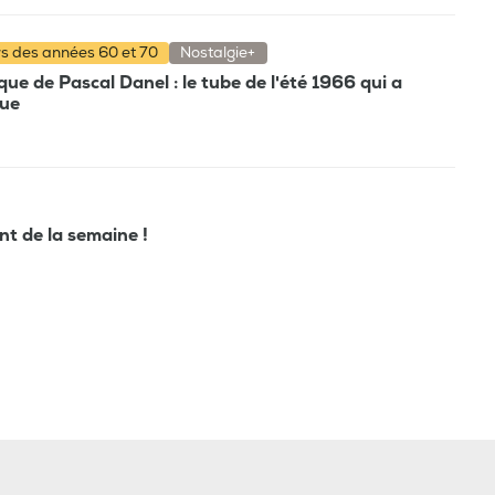
rs des années 60 et 70
Nostalgie+
e de Pascal Danel : le tube de l'été 1966 qui a
que
ant de la semaine !