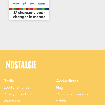
17 chansons pour
changer le monde
Radio
Accès direct
Ecouter en direct
Mag
Replay et podcasts
S'inscrire à la newsletter
Webradios
Vidéos