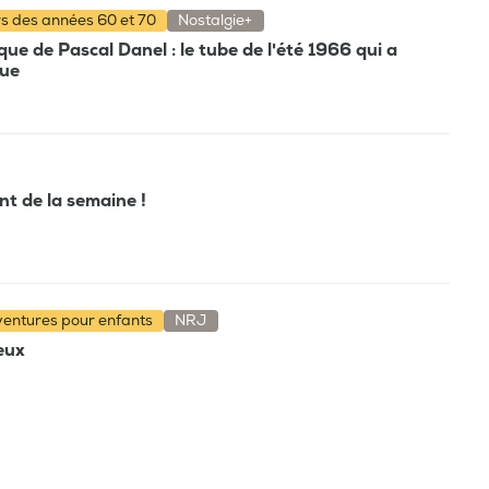
rs des années 60 et 70
Nostalgie+
e de Pascal Danel : le tube de l'été 1966 qui a
que
ant de la semaine !
aventures pour enfants
NRJ
ieux