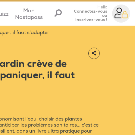
Hello
Mon
Connectez-vous
uizz
ou
Nostapass
inscrivez-vous !
uer, il faut s'adapter
ardin crève de
 paniquer, il faut
nomisant l'eau, choisir des plantes
nticiper les problèmes sanitaires... c'est ce
silient, dans un livre ultra pratique pour