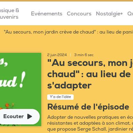
sique &
Evénements
Concours
Nostalgie+
Q
uvenirs
"Au secours, mon jardin crève de chaud" : au lieu de paniq
2 juin 2024
|
3 min 6 sec
"Au secours, mon j
chaud" : au lieu de
s'adapter
Y'a de l'idée
Résumé de l'épisode
Ecouter
Adopter de nouvelles pratiques en éco
résistantes et adaptées à son climat, a
que propose Serge Schall, jardinier ré