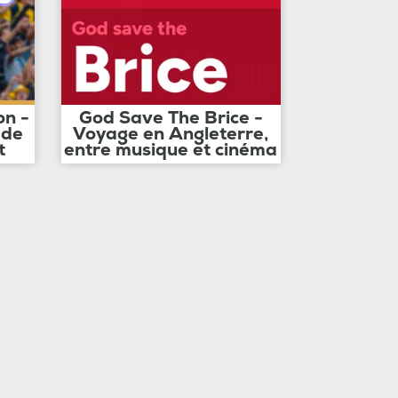
on -
God Save The Brice -
 de
Voyage en Angleterre,
t
entre musique et cinéma