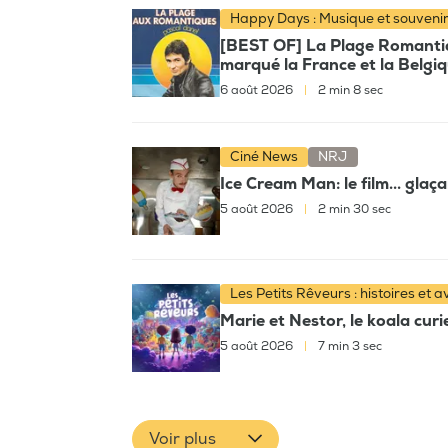
Happy Days : Musique et souveni
[BEST OF] La Plage Romantiqu
marqué la France et la Belgi
6 août 2026
|
2 min 8 sec
Ciné News
NRJ
Ice Cream Man: le film... glaç
5 août 2026
|
2 min 30 sec
Les Petits Rêveurs : histoires et 
Marie et Nestor, le koala cur
5 août 2026
|
7 min 3 sec
Voir plus