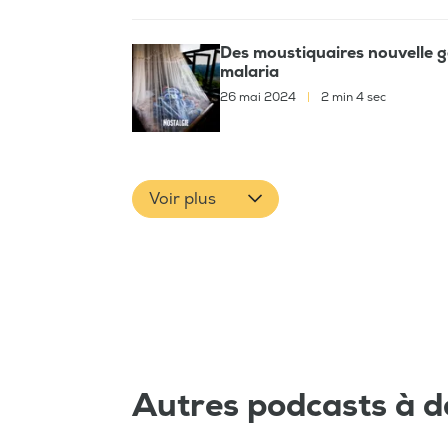
Des moustiquaires nouvelle g
malaria
26 mai 2024
|
2 min 4 sec
Voir plus
Autres podcasts à d