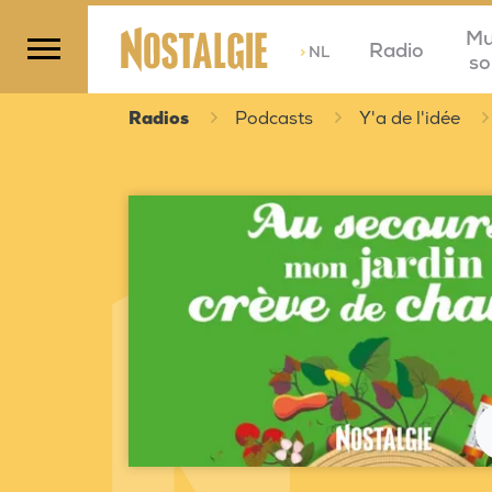
Mu
Radio
>
NL
so
Radios
Podcasts
Y'a de l'idée