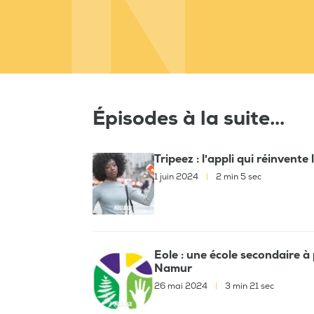
Épisodes à la suite...
Tripeez : l'appli qui réinvente
1 juin 2024
|
2 min 5 sec
Eole : une école secondaire à
Namur
26 mai 2024
|
3 min 21 sec