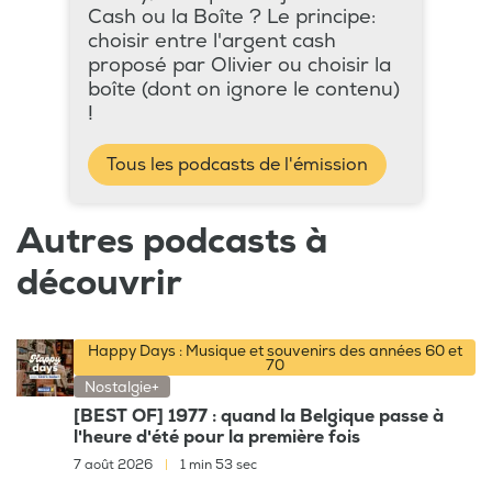
Cash ou la Boîte ? Le principe:
choisir entre l'argent cash
proposé par Olivier ou choisir la
boîte (dont on ignore le contenu)
!
Tous les podcasts de l'émission
Autres podcasts à
découvrir
Happy Days : Musique et souvenirs des années 60 et
70
Nostalgie+
[BEST OF] 1977 : quand la Belgique passe à
l'heure d'été pour la première fois
7 août 2026
|
1 min 53 sec