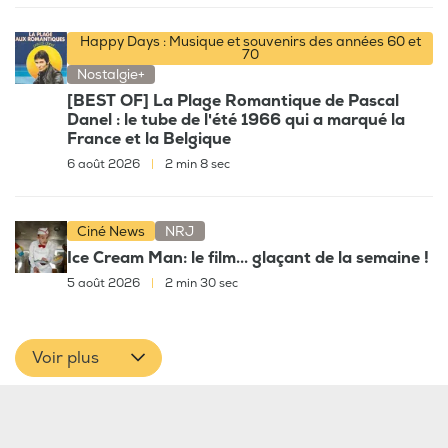
Happy Days : Musique et souvenirs des années 60 et
70
Nostalgie+
[BEST OF] La Plage Romantique de Pascal
Danel : le tube de l'été 1966 qui a marqué la
France et la Belgique
6 août 2026
|
2 min 8 sec
Ciné News
NRJ
Ice Cream Man: le film... glaçant de la semaine !
5 août 2026
|
2 min 30 sec
Voir plus